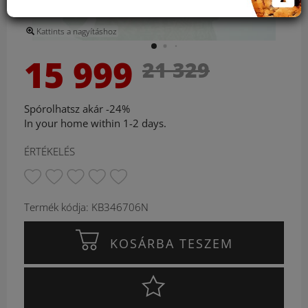
Kattints a nagyításhoz
15 999
21 329
Spórolhatsz akár -24%
In your home within 1-2 days.
ÉRTÉKELÉS
Termék kódja: KB346706N
KOSÁRBA TESZEM