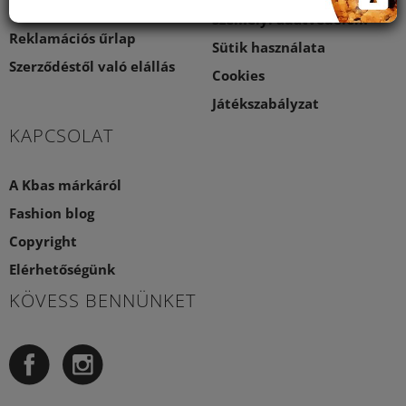
elállási jog
Személyi adatvédelem
Reklamációs űrlap
Sütik használata
Szerződéstől való elállás
Cookies
Játékszabályzat
KAPCSOLAT
A Kbas márkáról
Fashion blog
Copyright
Elérhetőségünk
KÖVESS BENNÜNKET