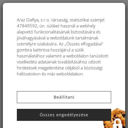
Togg
A/az DaRya, s.r.o. társaság, statisztikai számjel
47849592, ún. sütiket használ a webhely
Sorrend
alapvető funkcionalitásának biztosítására és
jóváhagyásával a weboldalunk tartalmának
Filtre:
személyre szabására. Az „Összes elfogadása“
gombra kattintva hozzájárul a sütik
Nahor
használatához valamint a weboldalon tanúsított
viselkedési adatainak továbbításához célzott
További termékek betöltése
hirdetések megjelenítése céljából a közösségi
hálózatokon és más weboldalakon.
MEGRENDELÉS
INFORMÁCIÓK
Beállítani
Kereskedelmi feltételek
Vásárlási útmutató
Összes engedélyezése
Szállítás és fizetés
Miért vásároljon nálunk?
Panaszkezelés és termék
Gyakori kérdések