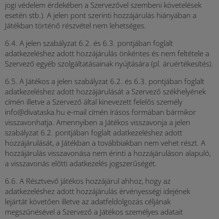
jogi védelem érdekében a Szervezővel szembeni követelések
esetén stb.). A jelen pont szerinti hozzájárulás hiányában a
Játékban történő részvétel nem lehetséges.
6.4. A jelen szabályzat 6.2. és 6.3. pontjában foglalt
adatkezeléshez adott hozzájárulás önkéntes és nem feltétele a
Szervező egyéb szolgáltatásainak nyújtására (pl. áruértékesítés).
6.5. A Játékos a jelen szabályzat 6.2. és 6.3. pontjában foglalt
adatkezeléshez adott hozzájárulását a Szervező székhelyének
címén illetve a Szervező által kinevezett felelős személy
info@divataska.hu e-mail címén írásos formában bármikor
visszavonhatja. Amennyiben a Játékos visszavonja a jelen
szabályzat 6.2. pontjában foglalt adatkezeléshez adott
hozzájárulását, a Játékban a továbbiakban nem vehet részt. A
hozzájárulás visszavonása nem érinti a hozzájáruláson alapuló,
a visszavonás előtti adatkezelés jogszerűségét.
6.6. A Résztvevő játékos hozzájárul ahhoz, hogy az
adatkezeléshez adott hozzájárulás érvényességi idejének
lejártát követően illetve az adatfeldolgozás céljának
megszűnésével a Szervező a Játékos személyes adatait