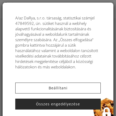
Togg
A/az DaRya, s.r.o. társaság, statisztikai számjel
47849592, ún. sütiket használ a webhely
Közösségi hálózatokon rendezett
alapvető funkcionalitásának biztosítására és
játékok szabályai Kbas táskák
jóváhagyásával a weboldalunk tartalmának
személyre szabására. Az „Összes elfogadása“
gombra kattintva hozzájárul a sütik
A Facebook közösségi hálózatok nem szervezik, nem
használatához valamint a weboldalon tanúsított
támogatják és semmilyen egyéb módon sem kapcsolódnak a
viselkedési adatainak továbbításához célzott
nyereményjátékhoz. A játékban résztvevő személyek adatait
hirdetések megjelenítése céljából a közösségi
kizárólag a Katkyn s.r.o. társaság kezeli, mint a Kbas táskák
hálózatokon és más weboldalakon.
webáruház Facebook közösségi hálózatokon való üzemeltetője.
A játék során a résztvevők által megadott személyes adatok
kizárólag a verseny céljaira lesznek felhasználva. A Facebook
közösségi hálózatok nem felelnek a játék tartalmáért, az
Beállítani
kizárólag a szervező felelőssége.
1. Játék szervezője
Összes engedélyezése