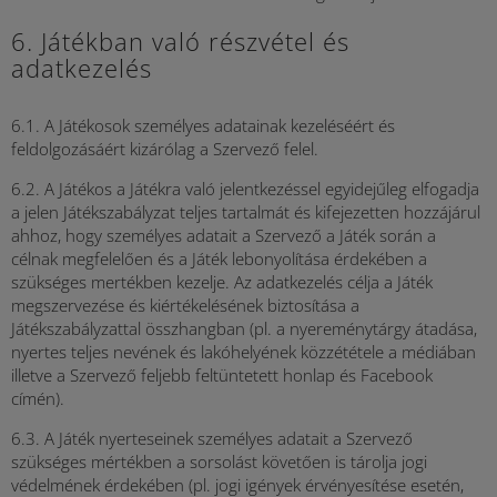
6. Játékban való részvétel és
adatkezelés
6.1. A Játékosok személyes adatainak kezeléséért és
feldolgozásáért kizárólag a Szervező felel.
6.2. A Játékos a Játékra való jelentkezéssel egyidejűleg elfogadja
a jelen Játékszabályzat teljes tartalmát és kifejezetten hozzájárul
ahhoz, hogy személyes adatait a Szervező a Játék során a
célnak megfelelően és a Játék lebonyolítása érdekében a
szükséges mertékben kezelje. Az adatkezelés célja a Játék
megszervezése és kiértékelésének biztosítása a
Játékszabályzattal összhangban (pl. a nyereménytárgy átadása,
nyertes teljes nevének és lakóhelyének közzététele a médiában
illetve a Szervező feljebb feltüntetett honlap és Facebook
címén).
6.3. A Játék nyerteseinek személyes adatait a Szervező
szükséges mértékben a sorsolást követően is tárolja jogi
védelmének érdekében (pl. jogi igények érvényesítése esetén,