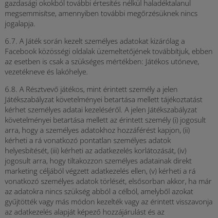
gazdasági okokból további értesítés nélkül haladéktalanul
megsemmisítse, amennyiben további megőrzésüknek nincs
jogalapja.
6.7. A Játék során kezelt személyes adatokat kizárólag a
Facebook közösségi oldalak üzemeltetőjének továbbítjuk, ebben
az esetben is csak a szükséges mértékben: Játékos utóneve,
vezetékneve és lakóhelye.
6.8. A Résztvevő játékos, mint érintett személy a jelen
Játékszabályzat követelményei betartása mellett tájékoztatást
kérhet személyes adatai kezeléséről. A jelen Játékszabályzat
követelményei betartása mellett az érintett személy (i) jogosult
arra, hogy a személyes adatokhoz hozzáférést kapjon, (ii)
kérheti a rá vonatkozó pontatlan személyes adatok
helyesbítését, (iii) kérheti az adatkezelés korlátozását, (iv)
jogosult arra, hogy tiltakozzon személyes adatainak direkt
marketing céljából végzett adatkezelés ellen, (v) kérheti a rá
vonatkozó személyes adatok törlését, elsősorban akkor, ha már
az adatokra nincs szükség abból a célból, amelyből azokat
gyűjtötték vagy más módon kezelték vagy az érintett visszavonja
az adatkezelés alapját képező hozzájárulást és az