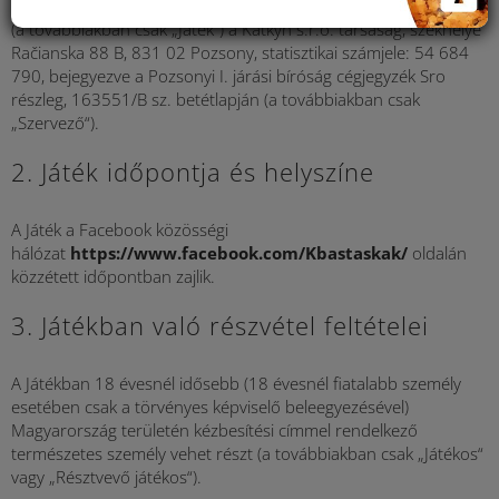
A közösségi hálózatokon rendezett nyereményjáték szervezője
(a továbbiakban csak „Játék“) a Katkyn s.r.o. társaság, székhelye
Račianska 88 B, 831 02 Pozsony, statisztikai számjele: 54 684
790, bejegyezve a Pozsonyi I. járási bíróság cégjegyzék Sro
részleg, 163551/B sz. betétlapján (a továbbiakban csak
„Szervező“).
2. Játék időpontja és helyszíne
A Játék a Facebook közösségi
hálózat
https://www.facebook.com/Kbastaskak/
oldalán
közzétett időpontban zajlik.
3. Játékban való részvétel feltételei
A Játékban 18 évesnél idősebb (18 évesnél fiatalabb személy
esetében csak a törvényes képviselő beleegyezésével)
Magyarország területén kézbesítési címmel rendelkező
természetes személy vehet részt (a továbbiakban csak „Játékos“
vagy „Résztvevő játékos“).