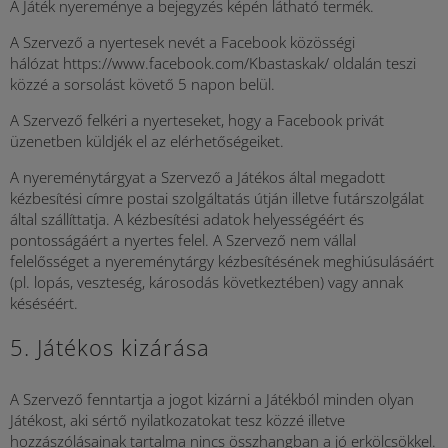
A Játék nyereménye a bejegyzés képén látható termék.
A Szervező a nyertesek nevét a Facebook közösségi
hálózat https://www.facebook.com/Kbastaskak/ oldalán teszi
közzé a sorsolást követő 5 napon belül.
A Szervező felkéri a nyerteseket, hogy a Facebook privát
üzenetben küldjék el az elérhetőségeiket.
A nyereménytárgyat a Szervező a Játékos által megadott
kézbesítési címre postai szolgáltatás útján illetve futárszolgálat
által szállíttatja. A kézbesítési adatok helyességéért és
pontosságáért a nyertes felel. A Szervező nem vállal
felelősséget a nyereménytárgy kézbesítésének meghiúsulásáért
(pl. lopás, veszteség, károsodás következtében) vagy annak
késéséért.
5. Játékos kizárása
A Szervező fenntartja a jogot kizárni a Játékból minden olyan
Játékost, aki sértő nyilatkozatokat tesz közzé illetve
hozzászólásainak tartalma nincs összhangban a jó erkölcsökkel.