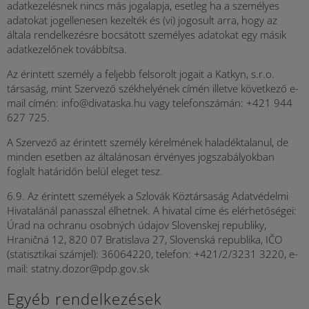
adatkezelésnek nincs más jogalapja, esetleg ha a személyes
adatokat jogellenesen kezelték és (vi) jogosult arra, hogy az
általa rendelkezésre bocsátott személyes adatokat egy másik
adatkezelőnek továbbítsa.
Az érintett személy a feljebb felsorolt jogait a Katkyn, s.r.o.
társaság, mint Szervező székhelyének címén illetve következő e-
mail címén: info@divataska.hu vagy telefonszámán: +421 944
627 725.
A Szervező az érintett személy kérelmének haladéktalanul, de
minden esetben az általánosan érvényes jogszabályokban
foglalt határidőn belül eleget tesz.
6.9. Az érintett személyek a Szlovák Köztársaság Adatvédelmi
Hivatalánál panasszal élhetnek. A hivatal címe és elérhetőségei:
Úrad na ochranu osobných údajov Slovenskej republiky,
Hraničná 12, 820 07 Bratislava 27, Slovenská republika, IČO
(statisztikai számjel): 36064220, telefon: +421/2/3231 3220, e-
mail: statny.dozor@pdp.gov.sk
Egyéb rendelkezések