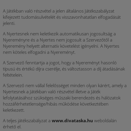
A Játékban való részvétel a jelen általános Játékszabályzat
kifejezett tudomásulvételét és visszavonhatatlan elfogadását
jelenti.
A Nyertesnek nem keletkezik automatikusan jogosultság a
Nyereményre és a Nyertes nem jogosult a Szervezőtől a
Nyeremény helyett alternatív követelést igényelni. A Nyertes
nem köteles elfogadni a Nyereményt.
A Szervező fenntartja a jogot, hogy a Nyereményt hasonló
típusú és értékű díjra cserélje, és változtasson a díj átadásának
feltételein.
A Szervező nem vállal felelősséget minden olyan kárért, amely a
Nyertesnek a Játékban való részvétel illetve a Játék
lefolytatásához szükséges műszaki berendezés és hálózatok
hozzáférhetetlensége/hibás működése következtében
keletkezett.
A teljes játékszabályzat a
www.divataska.hu
weboldalán
érhető el.