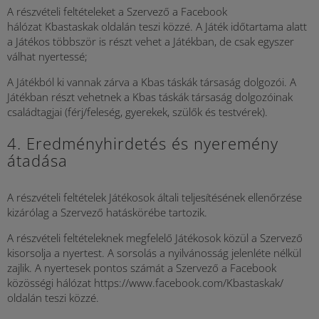
A részvételi feltételeket a Szervező a Facebook
hálózat Kbastaskak oldalán teszi közzé. A Játék időtartama alatt
a Játékos többször is részt vehet a Játékban, de csak egyszer
válhat nyertessé;
A Játékból ki vannak zárva a Kbas táskák társaság dolgozói. A
Játékban részt vehetnek a Kbas táskák társaság dolgozóinak
családtagjai (férj/feleség, gyerekek, szülők és testvérek).
4. Eredményhirdetés és nyeremény
átadása
A részvételi feltételek Játékosok általi teljesítésének ellenőrzése
kizárólag a Szervező hatáskörébe tartozik.
A részvételi feltételeknek megfelelő Játékosok közül a Szervező
kisorsolja a nyertest. A sorsolás a nyilvánosság jelenléte nélkül
zajlik. A nyertesek pontos számát a Szervező a Facebook
közösségi hálózat https://www.facebook.com/Kbastaskak/
oldalán teszi közzé.