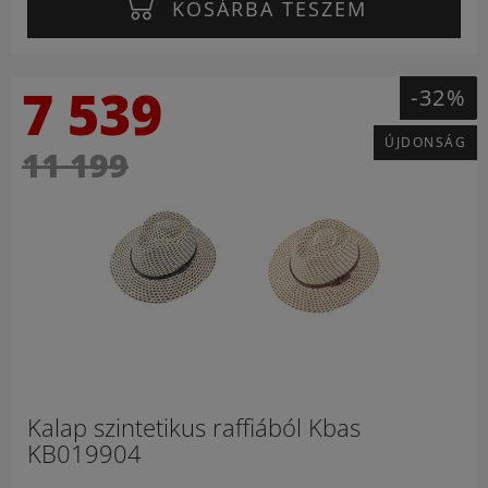
KOSÁRBA TESZEM
7 539
-32%
ÚJDONSÁG
11 199
Kalap szintetikus raffiából Kbas
KB019904