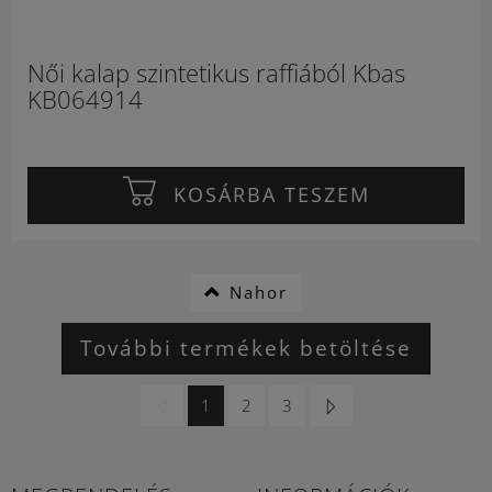
Női kalap szintetikus raffiából Kbas
KB064914
KOSÁRBA TESZEM
Nahor
További termékek betöltése
1
2
3