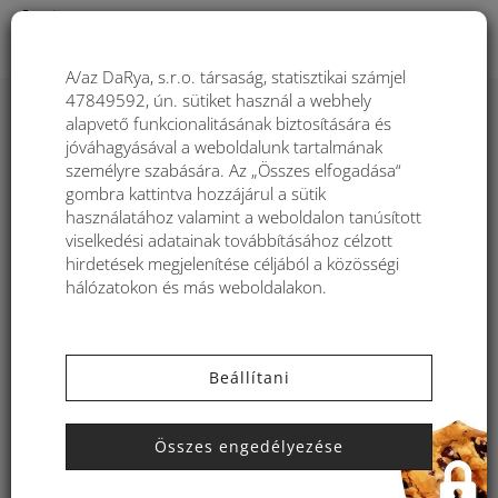
Togg
A/az DaRya, s.r.o. társaság, statisztikai számjel
47849592, ún. sütiket használ a webhely
Sorrend
1
2
3
alapvető funkcionalitásának biztosítására és
jóváhagyásával a weboldalunk tartalmának
Filtre:
személyre szabására. Az „Összes elfogadása“
9 899
gombra kattintva hozzájárul a sütik
-36%
használatához valamint a weboldalon tanúsított
viselkedési adatainak továbbításához célzott
AKCIÓK
15 619
hirdetések megjelenítése céljából a közösségi
hálózatokon és más weboldalakon.
Beállítani
Összes engedélyezése