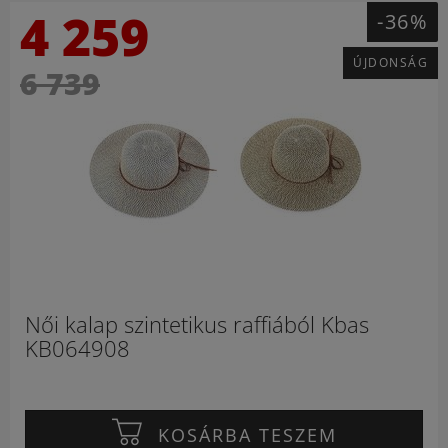
4 259
-36%
ÚJDONSÁG
6 739
Női kalap szintetikus raffiából Kbas
KB064908
KOSÁRBA TESZEM