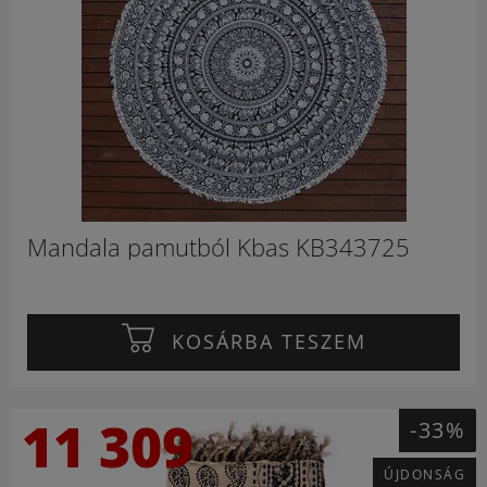
Mandala pamutból Kbas KB343725
KOSÁRBA TESZEM
11 309
-33%
ÚJDONSÁG