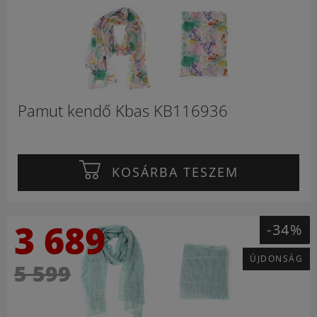
Pamut kendő Kbas KB116936
KOSÁRBA TESZEM
3 689
-34%
ÚJDONSÁG
5 599