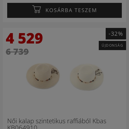
KOSÁRBA TESZEM
4 529
-32%
ÚJDONSÁG
6 739
Női kalap szintetikus raffiából Kbas
KB064910