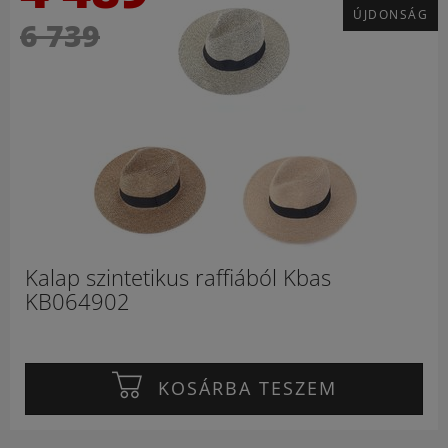
ÚJDONSÁG
6 739
Kalap szintetikus raffiából Kbas
KB064902
KOSÁRBA TESZEM