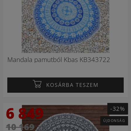
Mandala pamutból Kbas KB343722
KOSÁRBA TESZEM
6 849
-32%
ÚJDONSÁG
10 169