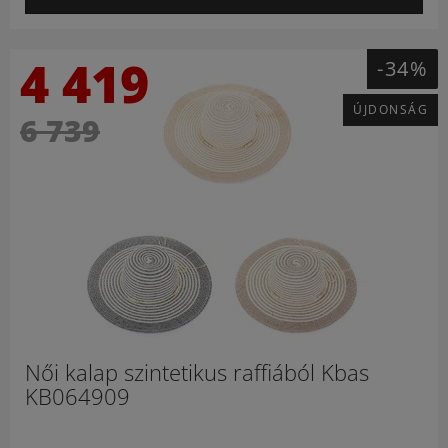
4 419
-34%
ÚJDONSÁG
6 739
Női kalap szintetikus raffiából Kbas
KB064909