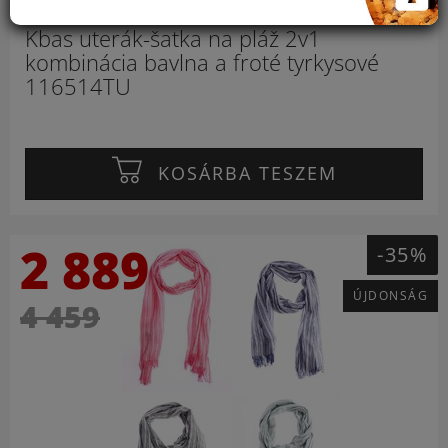
Kbas uterák-šatka na pláž 2v1
kombinácia bavlna a froté tyrkysové
116514TU
KOSÁRBA TESZEM
2 889
-35%
ÚJDONSÁG
4 459