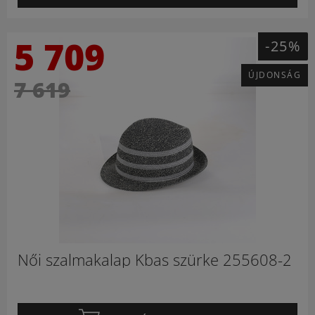
5 709
-25%
ÚJDONSÁG
7 619
Női szalmakalap Kbas szürke 255608-2