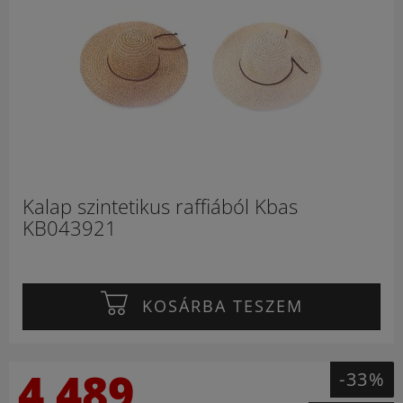
Kalap szintetikus raffiából Kbas
KB043921
KOSÁRBA TESZEM
4 489
-33%