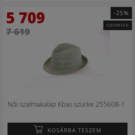
5 709
-25%
ÚJDONSÁG
7 619
Női szalmakalap Kbas szürke 255608-1
KOSÁRBA TESZEM