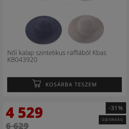
Női kalap szintetikus raffiából Kbas
KB043920
KOSÁRBA TESZEM
4 529
-31%
ÚJDONSÁG
6 629