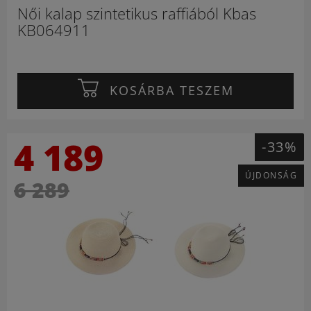
Női kalap szintetikus raffiából Kbas
KB064911
KOSÁRBA TESZEM
4 189
-33%
ÚJDONSÁG
6 289