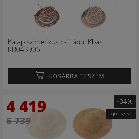
Kalap szintetikus raffiából Kbas
KB043905
KOSÁRBA TESZEM
4 419
-34%
ÚJDONSÁG
6 739