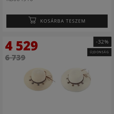
KOSÁRBA TESZEM
4 529
-32%
ÚJDONSÁG
6 739