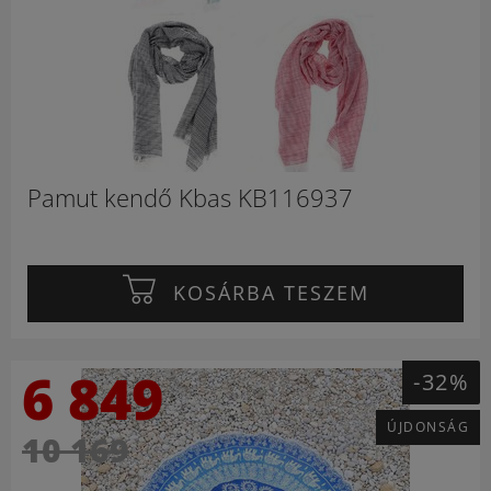
Pamut kendő Kbas KB116937
KOSÁRBA TESZEM
6 849
-32%
ÚJDONSÁG
10 169