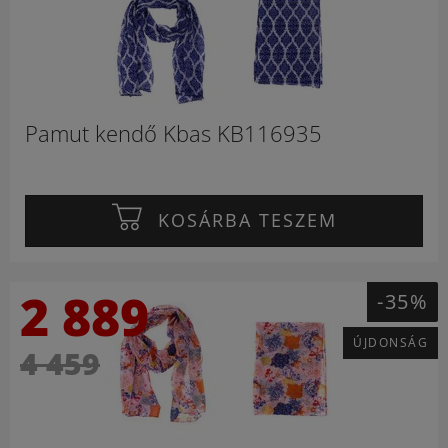
Pamut kendő Kbas KB116935
KOSÁRBA TESZEM
2 889
-35%
ÚJDONSÁG
4 459