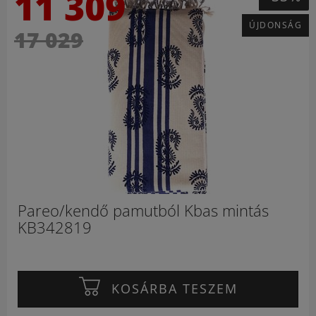
11 309
ÚJDONSÁG
17 029
Pareo/kendő pamutból Kbas mintás
KB342819
KOSÁRBA TESZEM