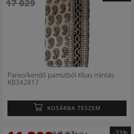
17 029
Pareo/kendő pamutból Kbas mintás
KB342817
KOSÁRBA TESZEM
-33%