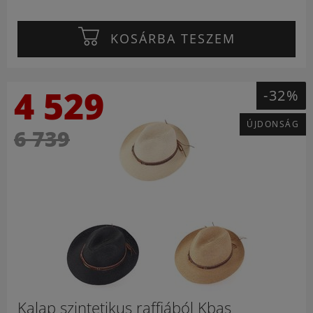
KOSÁRBA TESZEM
4 529
-32%
ÚJDONSÁG
6 739
Kalap szintetikus raffiából Kbas