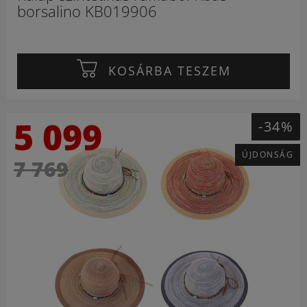
borsalino KB019906
KOSÁRBA TESZEM
5 099
-34%
ÚJDONSÁG
7 769