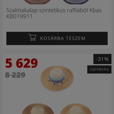
Szalmakalap szintetikus raffiából Kbas
KB019911
KOSÁRBA TESZEM
5 629
-31%
ÚJDONSÁG
8 229