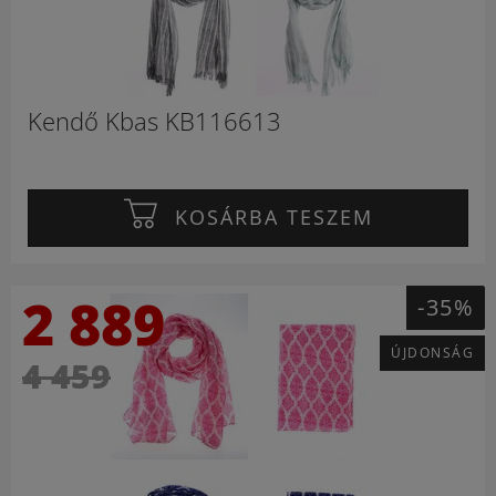
Kendő Kbas KB116613
KOSÁRBA TESZEM
2 889
-35%
ÚJDONSÁG
4 459