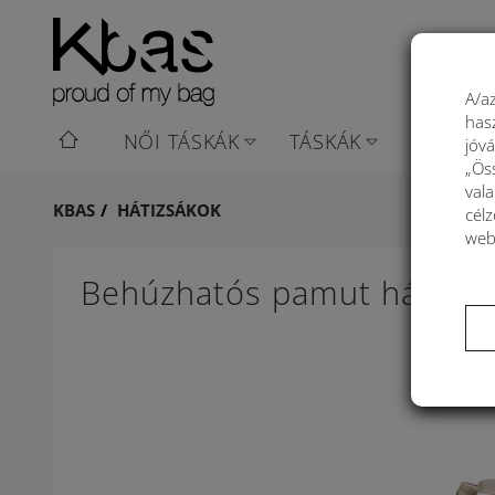
A/az
has
NŐI TÁSKÁK
TÁSKÁK
KOSARA
jóv
„Ös
val
KBAS
HÁTIZSÁKOK
célz
web
Behúzhatós pamut hátizs
Újdonság