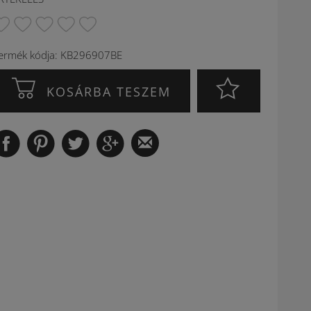
ermék kódja: KB296907BE
KOSÁRBA TESZEM