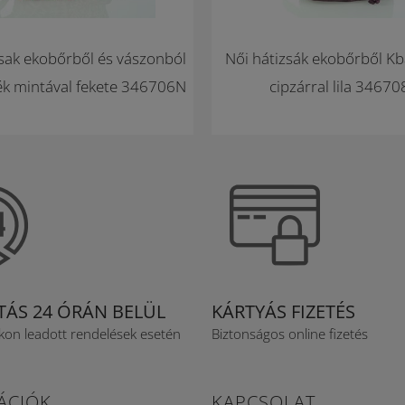
zsak ekobőrből és vászonból
Női hátizsák ekobőrből Kb
ék mintával fekete 346706N
cipzárral lila 34670
ÍTÁS 24 ÓRÁN BELÜL
KÁRTYÁS FIZETÉS
n leadott rendelések esetén
Biztonságos online fizetés
ÁCIÓK
KAPCSOLAT