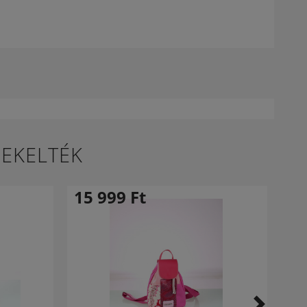
DEKELTÉK
15 999
Ft
15
-25