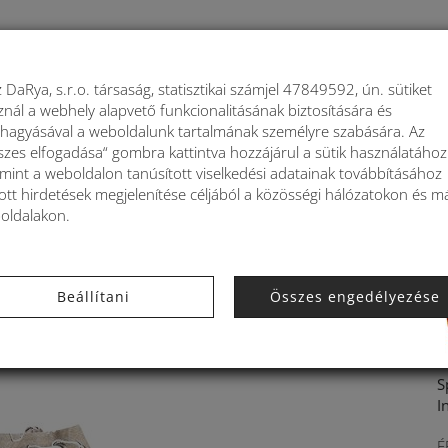
My k
 DaRya, s.r.o. társaság, statisztikai számjel 47849592, ún. sütiket
znál a webhely alapvető funkcionalitásának biztosítására és
K
HÁTIZSÁKOK
KIEGÉSZÍTŐK
LAKÁSDEK
áhagyásával a weboldalunk tartalmának személyre szabására. Az
szes elfogadása“ gombra kattintva hozzájárul a sütik használatához
amint a weboldalon tanúsított viselkedési adatainak továbbításához
ott hirdetések megjelenítése céljából a közösségi hálózatokon és m
oldalakon.
ák Kbas bézs KB296907BE
Beállítani
Összes engedélyezése
S
I
É