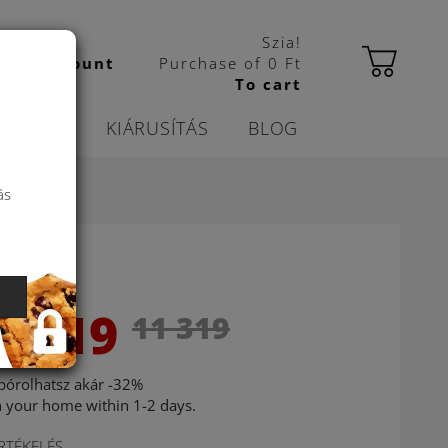
Szia!
bas account
Purchase of
0 Ft
To cart
ORÁCIÓ
KIÁRUSÍTÁS
BLOG
ás
7 619
11 319
pórolhatsz akár -32%
n your home within 1-2 days.
RTÉKELÉS