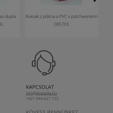
Akci
as dupla
Ruksak z plátna a PVC s patchworkom
Tás
8L
085703
anya
KAPCSOLAT
info@divataska.hu
+421 944 627 725
KÖVESS BENNÜNKET