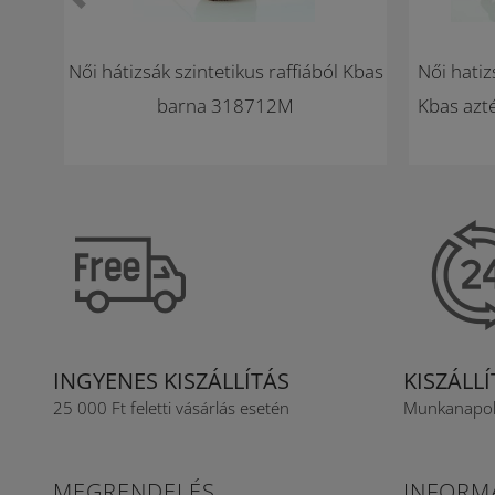
Női hátizsák szintetikus raffiából Kbas
Női hati
barna 318712M
Kbas azt
INGYENES KISZÁLLÍTÁS
KISZÁLL
25 000 Ft feletti vásárlás esetén
Munkanapoko
MEGRENDELÉS
INFORM