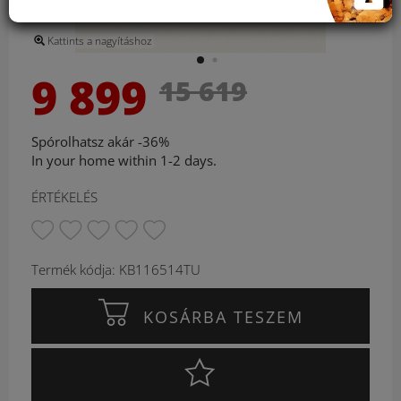
Kattints a nagyításhoz
9 899
15 619
Spórolhatsz akár -36%
In your home within 1-2 days.
ÉRTÉKELÉS
Termék kódja: KB116514TU
KOSÁRBA TESZEM