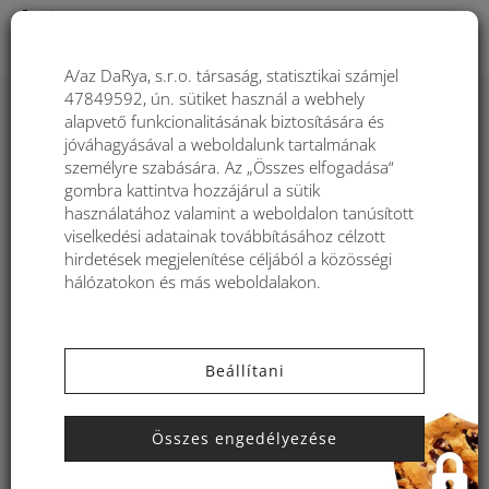
Togg
A/az DaRya, s.r.o. társaság, statisztikai számjel
47849592, ún. sütiket használ a webhely
alapvető funkcionalitásának biztosítására és
Kbas uterák-šatka na pláž 2v1
jóváhagyásával a weboldalunk tartalmának
kombinácia bavlna a froté
személyre szabására. Az „Összes elfogadása“
tyrkysové 116514TU
gombra kattintva hozzájárul a sütik
használatához valamint a weboldalon tanúsított
viselkedési adatainak továbbításához célzott
hirdetések megjelenítése céljából a közösségi
hálózatokon és más weboldalakon.
Beállítani
Összes engedélyezése