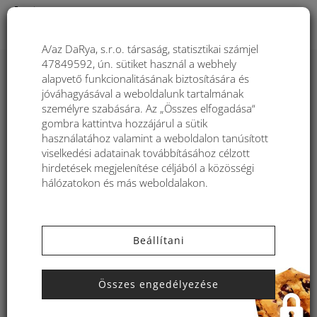
Togg
A/az DaRya, s.r.o. társaság, statisztikai számjel
47849592, ún. sütiket használ a webhely
alapvető funkcionalitásának biztosítására és
Pareo/kendő pamutból Kbas
jóváhagyásával a weboldalunk tartalmának
mintás KB342817
személyre szabására. Az „Összes elfogadása“
gombra kattintva hozzájárul a sütik
használatához valamint a weboldalon tanúsított
viselkedési adatainak továbbításához célzott
hirdetések megjelenítése céljából a közösségi
hálózatokon és más weboldalakon.
Beállítani
Összes engedélyezése