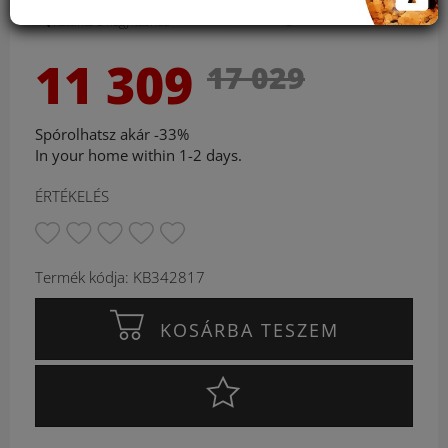
Kattints a nagyításhoz
11 309
17 029
Spórolhatsz akár -33%
In your home within 1-2 days.
ÉRTÉKELÉS
Termék kódja: KB342817
KOSÁRBA TESZEM