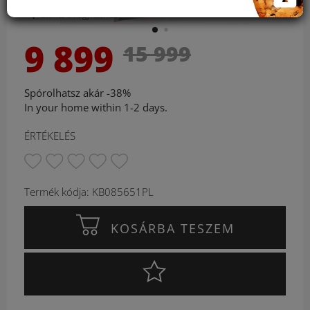
Kattints a nagyításhoz
9 899
15 999
Spórolhatsz akár -38%
In your home within 1-2 days.
ÉRTÉKELÉS
Termék kódja: KB085651PL
KOSÁRBA TESZEM