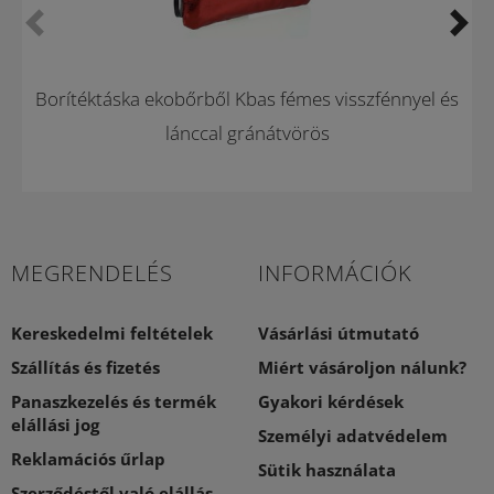
Borítéktáska ekobőrből Kbas fémes visszfénnyel és
lánccal gránátvörös
MEGRENDELÉS
INFORMÁCIÓK
Kereskedelmi feltételek
Vásárlási útmutató
Szállítás és fizetés
Miért vásároljon nálunk?
Panaszkezelés és termék
Gyakori kérdések
elállási jog
Személyi adatvédelem
Reklamációs űrlap
Sütik használata
Szerződéstől való elállás