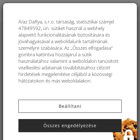
Togg
A/az DaRya, s.r.o. társaság, statisztikai számjel
47849592, ún. sütiket használ a webhely
alapvető funkcionalitásának biztosítására és
Női borítéktáska Kbas vállra
jóváhagyásával a weboldalunk tartalmának
ezüstszínű 085651PL
személyre szabására. Az „Összes elfogadása“
gombra kattintva hozzájárul a sütik
használatához valamint a weboldalon tanúsított
viselkedési adatainak továbbításához célzott
hirdetések megjelenítése céljából a közösségi
hálózatokon és más weboldalakon.
Beállítani
Összes engedélyezése