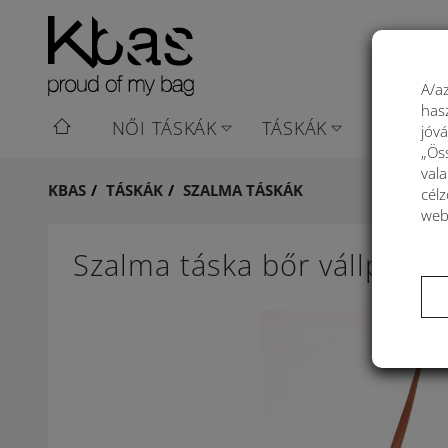
A/az
has
NŐI TÁSKÁK
TÁSKÁK
KOSARA
jóv
„Ös
val
KBAS
TÁSKÁK
SZALMA TÁSKÁK
célz
web
Szalma táska bőr vállpánt
Újdonság