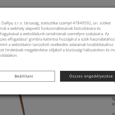
My k
 DaRya, s.r.o. társaság, statisztikai számjel 47849592, ún. sütiket
znál a webhely alapvető funkcionalitásának biztosítására és
K
HÁTIZSÁKOK
KIEGÉSZÍTŐK
LAKÁSDEK
áhagyásával a weboldalunk tartalmának személyre szabására. Az
szes elfogadása“ gombra kattintva hozzájárul a sütik használatához
amint a weboldalon tanúsított viselkedési adatainak továbbításához
ott hirdetések megjelenítése céljából a közösségi hálózatokon és m
oldalakon.
tal Kbas barna KB296811T
Beállítani
Összes engedélyezése
S
I
É