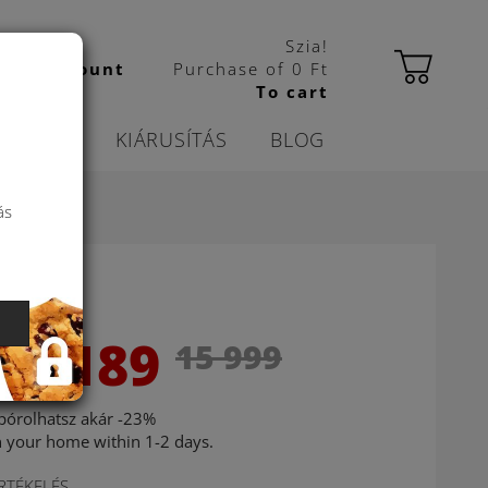
Szia!
bas account
Purchase of
0 Ft
To cart
ORÁCIÓ
KIÁRUSÍTÁS
BLOG
ás
12 189
15 999
pórolhatsz akár -23%
n your home within 1-2 days.
RTÉKELÉS