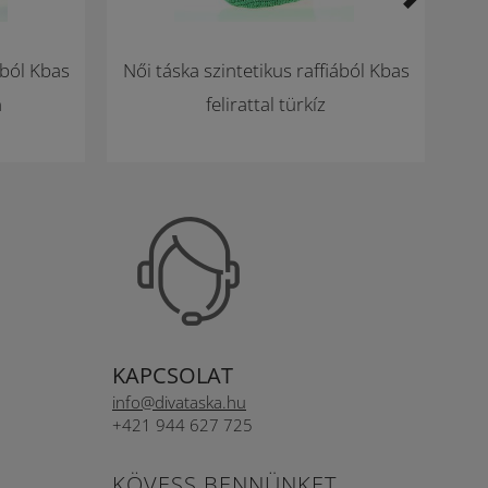
ából Kbas
Női táska szintetikus raffiából Kbas
Tásk
n
felirattal türkíz
Kba
KAPCSOLAT
info@divataska.hu
+421 944 627 725
KÖVESS BENNÜNKET