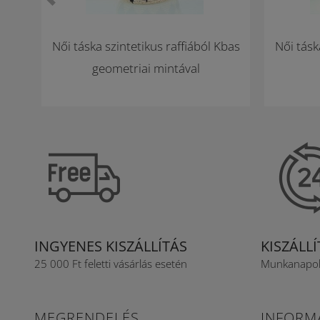
Bestseller
Női táska szintetikus raffiából Kbas
Női tásk
geometriai mintával
INGYENES KISZÁLLÍTÁS
KISZÁLL
25 000 Ft feletti vásárlás esetén
Munkanapoko
MEGRENDELÉS
INFORM