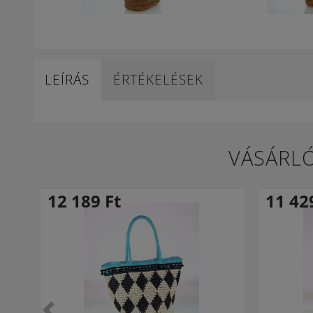
LEÍRÁS
ÉRTÉKELÉSEK
VÁSÁRLÓ
12 189
Ft
11 4
-24 %