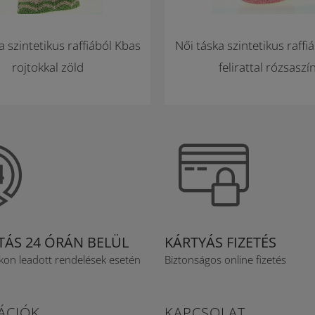
a szintetikus raffiából Kbas
Női táska szintetikus raffi
rojtokkal zöld
felirattal rózsaszí
ÍTÁS 24 ÓRÁN BELÜL
KÁRTYÁS FIZETÉS
n leadott rendelések esetén
Biztonságos online fizetés
ÁCIÓK
KAPCSOLAT