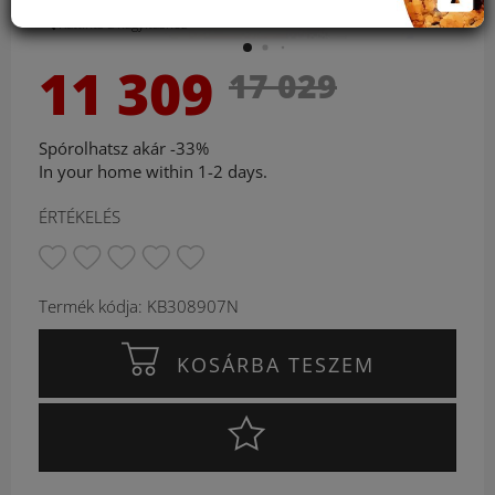
Kattints a nagyításhoz
11 309
17 029
Spórolhatsz akár -33%
In your home within 1-2 days.
ÉRTÉKELÉS
Termék kódja: KB308907N
KOSÁRBA TESZEM