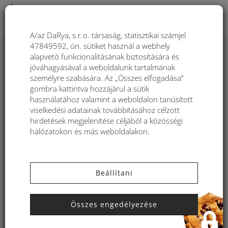
Togg
A/az DaRya, s.r.o. társaság, statisztikai számjel
47849592, ún. sütiket használ a webhely
alapvető funkcionalitásának biztosítására és
Táska behúzós zárással Kbas
jóváhagyásával a weboldalunk tartalmának
fekete KB308907N
személyre szabására. Az „Összes elfogadása“
gombra kattintva hozzájárul a sütik
használatához valamint a weboldalon tanúsított
viselkedési adatainak továbbításához célzott
hirdetések megjelenítése céljából a közösségi
hálózatokon és más weboldalakon.
Beállítani
Összes engedélyezése