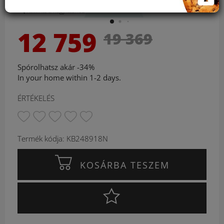
Kattints a nagyításhoz
12 759
19 369
Spórolhatsz akár -34%
In your home within 1-2 days.
ÉRTÉKELÉS
Termék kódja: KB248918N
KOSÁRBA TESZEM