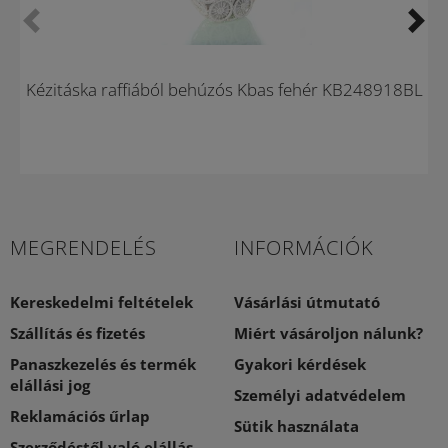
Újdonság
Kézitáska raffiából behúzós Kbas fehér KB248918BL
MEGRENDELÉS
INFORMÁCIÓK
Kereskedelmi feltételek
Vásárlási útmutató
Szállítás és fizetés
Miért vásároljon nálunk?
Panaszkezelés és termék
Gyakori kérdések
elállási jog
Személyi adatvédelem
Reklamációs űrlap
Sütik használata
Szerződéstől való elállás