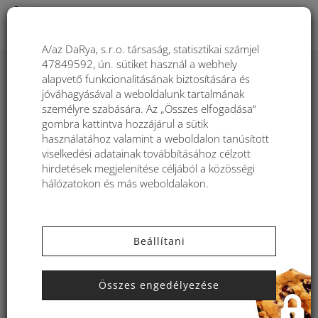
Togg
A/az DaRya, s.r.o. társaság, statisztikai számjel
47849592, ún. sütiket használ a webhely
alapvető funkcionalitásának biztosítására és
Kézitáska raffiából behúzós Kbas
jóváhagyásával a weboldalunk tartalmának
fekete KB248918N
személyre szabására. Az „Összes elfogadása“
gombra kattintva hozzájárul a sütik
használatához valamint a weboldalon tanúsított
viselkedési adatainak továbbításához célzott
hirdetések megjelenítése céljából a közösségi
hálózatokon és más weboldalakon.
Beállítani
Összes engedélyezése