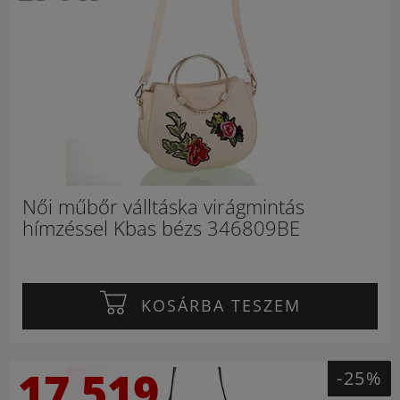
Női műbőr válltáska virágmintás
hímzéssel Kbas bézs 346809BE
KOSÁRBA TESZEM
17 519
-25%