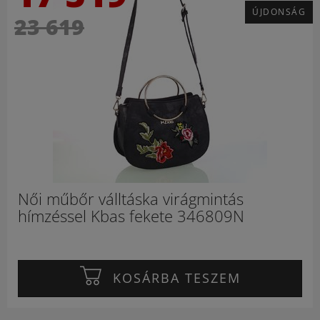
ÚJDONSÁG
23 619
Női műbőr válltáska virágmintás
hímzéssel Kbas fekete 346809N
KOSÁRBA TESZEM