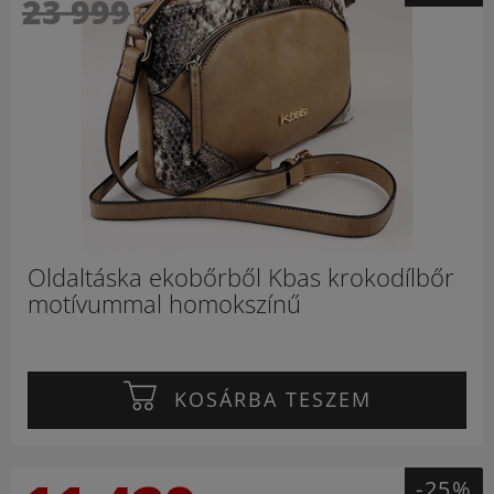
23 999
Oldaltáska ekobőrből Kbas krokodílbőr
motívummal homokszínű
KOSÁRBA TESZEM
-25%