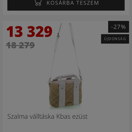
KOSÁRBA TESZEM
13 329
-27%
ÚJDONSÁG
18 279
Szalma válltáska Kbas ezüst