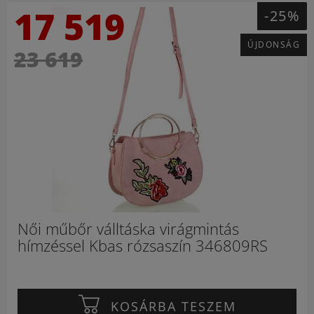
17 519
-25%
ÚJDONSÁG
23 619
Női műbőr válltáska virágmintás
hímzéssel Kbas rózsaszín 346809RS
KOSÁRBA TESZEM