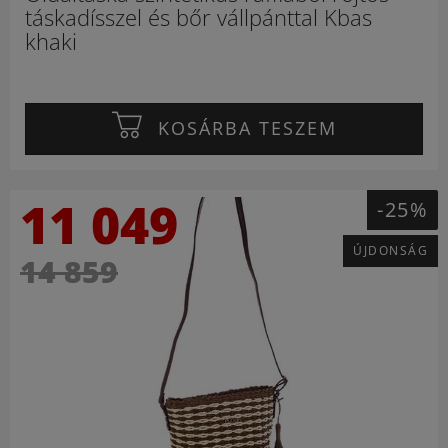
táskadísszel és bőr vállpánttal Kbas
khaki
KOSÁRBA TESZEM
11 049
-25%
ÚJDONSÁG
14 859