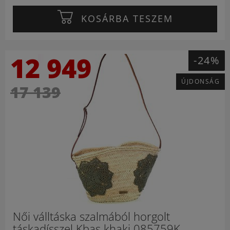
KOSÁRBA TESZEM
12 949
-24%
ÚJDONSÁG
17 139
Női válltáska szalmából horgolt
táskadísszel Kbas khaki 085759K