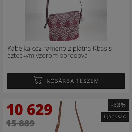
Kabelka cez rameno z plátna Kbas s
aztéckym vzorom borodová
KOSÁRBA TESZEM
10 629
-33%
ÚJDONSÁG
15 889