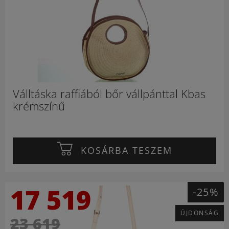
Válltáska raffiából bőr vállpánttal Kbas
krémszínű
KOSÁRBA TESZEM
17 519
-25%
ÚJDONSÁG
23 619