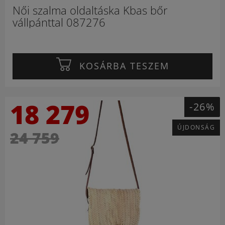
Női szalma oldaltáska Kbas bőr
vállpánttal 087276
KOSÁRBA TESZEM
18 279
-26%
ÚJDONSÁG
24 759