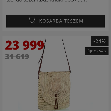
KOSÁRBA TESZEM
23 999
-24%
ÚJDONSÁG
31 619