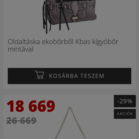
Oldaltáska ekobőrből Kbas kígyóbőr
mintával
KOSÁRBA TESZEM
18 669
-29%
AKCIÓK
26 669