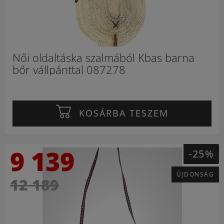
Női oldaltáska szalmából Kbas barna
bőr vállpánttal 087278
KOSÁRBA TESZEM
9 139
-25%
ÚJDONSÁG
12 189