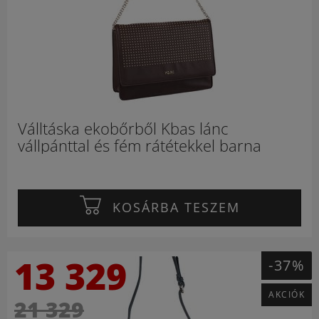
Válltáska ekobőrből Kbas lánc
vállpánttal és fém rátétekkel barna
KOSÁRBA TESZEM
13 329
-37%
AKCIÓK
21 329