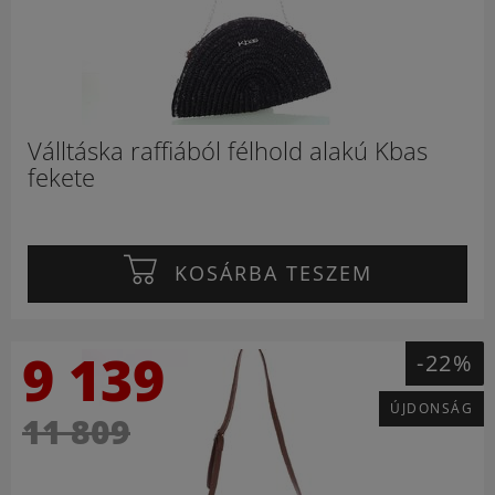
Válltáska raffiából félhold alakú Kbas
fekete
KOSÁRBA TESZEM
9 139
-22%
ÚJDONSÁG
11 809