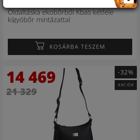
Oldaltáska ekobőrből Kbas kétféle
kígyóbőr mintázattal
KOSÁRBA TESZEM
14 469
-32%
AKCIÓK
21 329