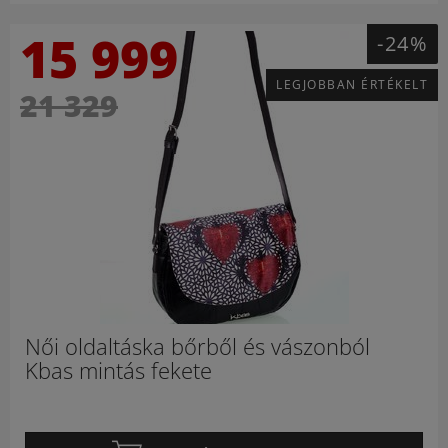
15 999
-24%
LEGJOBBAN ÉRTÉKELT
21 329
Női oldaltáska bőrből és vászonból
Kbas mintás fekete