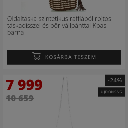
Oldaltáska szintetikus raffiából rojtos
táskadísszel és bőr vállpánttal Kbas
barna
KOSÁRBA TESZEM
7 999
-24%
ÚJDONSÁG
10 659