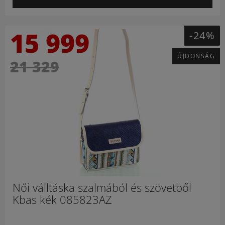
15 999
-24%
ÚJDONSÁG
21 329
Női válltáska szalmából és szövetből
Kbas kék 085823AZ