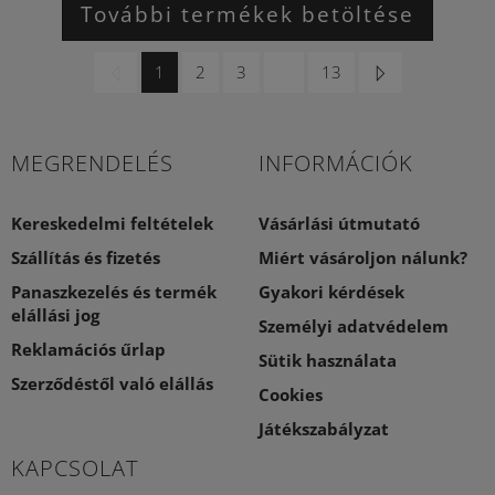
További termékek betöltése
1
2
3
...
13
MEGRENDELÉS
INFORMÁCIÓK
Kereskedelmi feltételek
Vásárlási útmutató
Szállítás és fizetés
Miért vásároljon nálunk?
Panaszkezelés és termék
Gyakori kérdések
elállási jog
Személyi adatvédelem
Reklamációs űrlap
Sütik használata
Szerződéstől való elállás
Cookies
Játékszabályzat
KAPCSOLAT