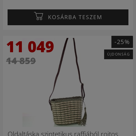
KOSÁRBA TESZEM
11 049
-25%
ÚJDONSÁG
14 859
Oldaltáska szintetikus raffiából rojtos