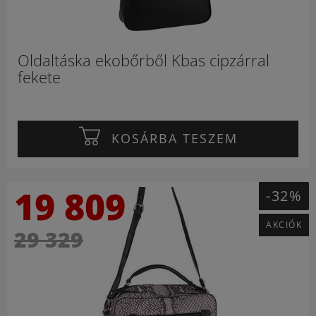
Oldaltáska ekobőrből Kbas cipzárral
fekete
KOSÁRBA TESZEM
19 809
-32%
AKCIÓK
29 329