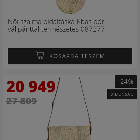
Női szalma oldaltáska Kbas bőr
vállpánttal természetes 087277
KOSÁRBA TESZEM
20 949
-24%
ÚJDONSÁG
27 809