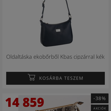
Oldaltáska ekobőrből Kbas cipzárral kék
KOSÁRBA TESZEM
14 859
-38%
AKCIÓK