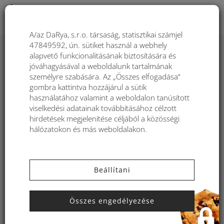
Togg
A/az DaRya, s.r.o. társaság, statisztikai számjel
47849592, ún. sütiket használ a webhely
Sorrend
1
2
3
...
13
alapvető funkcionalitásának biztosítására és
jóváhagyásával a weboldalunk tartalmának
Filtre:
személyre szabására. Az „Összes elfogadása“
17 139
gombra kattintva hozzájárul a sütik
-28%
használatához valamint a weboldalon tanúsított
viselkedési adatainak továbbításához célzott
AKCIÓK
23 999
hirdetések megjelenítése céljából a közösségi
hálózatokon és más weboldalakon.
Beállítani
Összes engedélyezése